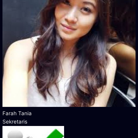
Farah Tania
Sekretaris