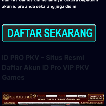
dan Pkv Games Online lainnya. Segera Dapatkan
akun id pro anda sekarang juga disini.
ID PRO PKV – Situs Resmi
Daftar Akun ID Pro VIP PKV
Games