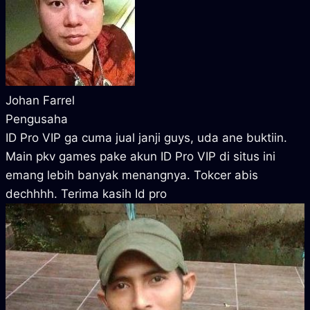
Johan Farrel
Pengusaha
ID Pro VIP ga cuma jual janji guys, uda ane buktiin.
Main pkv games pake akun ID Pro VIP di situs ini
emang lebih banyak menangnya. Tokcer abis
dechhhh. Terima kasih Id pro