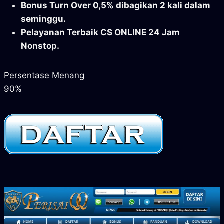
Bonus
Turn Over 0,5% dibagikan 2 kali dalam
seminggu.
Pelayanan Terbaik CS ONLINE 24 Jam
Nonstop.
Persentase Menang
90%