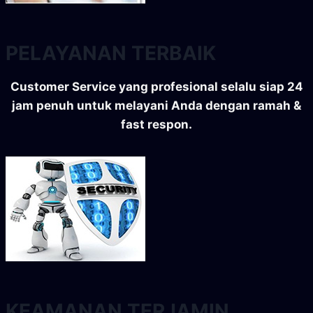
PELAYANAN TERBAIK
Customer Service yang profesional selalu siap 24
jam penuh untuk melayani Anda dengan ramah &
fast respon.
KEAMANAN TERJAMIN