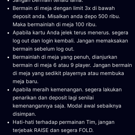
Bermain di meja dengan limit 3x di bawah
deposit anda. Misalkan anda depo 500 ribu.
Maka bermainlah di meja 100 ribu.
Apabila kartu Anda jelek terus menerus. segera
log out dan login kembali. Jangan memaksakan
bermain sebelum log out.
Bermainlah di meja yang penuh, dianjurkan
bermain di meja 6 atau 9 player. Jangan bermain
di meja yang sedikit playernya atau membuka
meja baru.
Apabila meraih kemenangan. segera lakukan
penarikan dan deposit lagi senilai
kemenangannya saja. Modal awal sebaiknya
disimpan.
Hati-hati terhadap permainan Tim, jangan
terjebak RAISE dan segera FOLD.