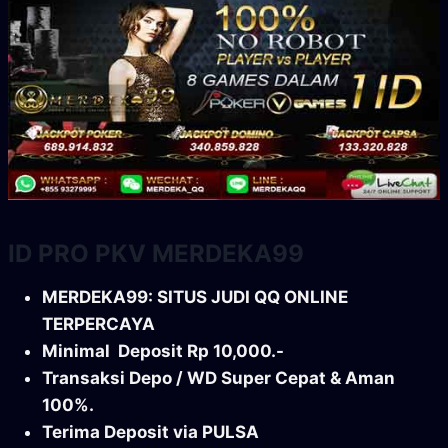
ID PRO PKV MERDEKA99
MERDEKA99: SITUS JUDI QQ ONLINE
TERPERCAYA
Minimal Deposit Rp 10,000.-
Transaksi Depo / WD Super Cepat & Aman
100%.
Terima Deposit via PULSA